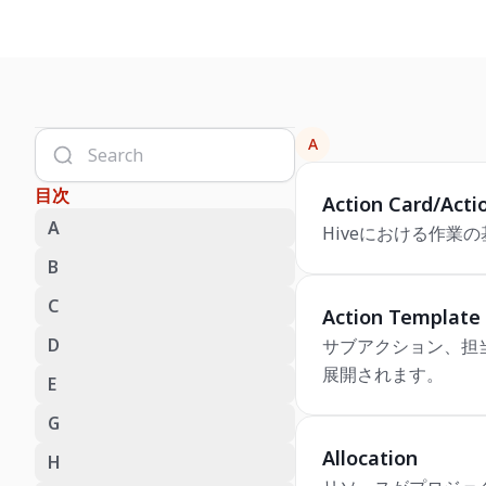
A
目次
Action Card/Acti
A
Hiveにおける作
B
C
Action Template
D
サブアクション、担
展開されます。
E
G
Allocation
H