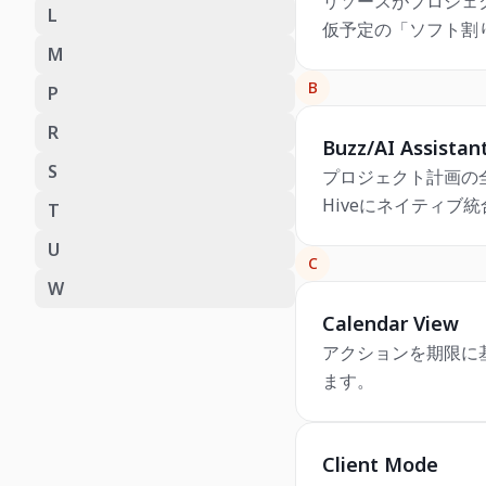
リソースがプロジェク
L
仮予定の「ソフト割り当
M
B
P
R
Buzz/AI Assistan
S
プロジェクト計画の
Hiveにネイティブ
T
U
C
W
Calendar View
アクションを期限に基
ます。
Client Mode