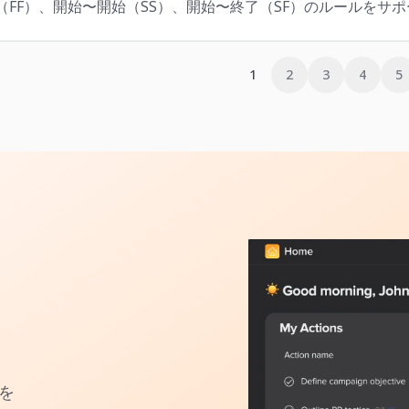
（FF）、開始〜開始（SS）、開始〜終了（SF）のルールをサ
1
2
3
4
5
を