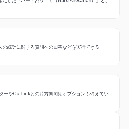
ハード割り当て（Hard Allocation）」と、
スの統計に関する質問への回答などを実行できる、
ーやOutlookとの片方向同期オプションも備えてい